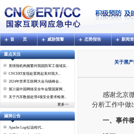
首 页
威胁预警
态势报告
新闻资
重点关注
关于黑产
美情报机构频繁对我国防军工领域实...
CNCERT发现处置两起美对我大...
2024年世界互联网大会乌镇峰会...
第21届中国网络安全年会暨国家网...
感谢北京微步
关于汽车数据处理4项安全要求检测...
分析工作中做
更多>>
漏洞公告
一、事件
Apache Log4j2远程代...