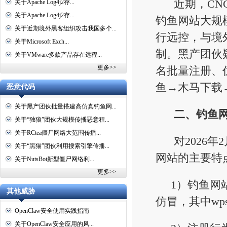
近期，CNC
关于Apache Log4j2存...
关于Apache Log4j2存...
钓鱼网站大规模
关于近期境外黑客组织攻击我国多个...
行远控，与境
关于Microsoft Exch...
制。黑产团伙
关于VMware多款产品存在远程...
更多>>
名批量注册、
鱼→木马下载
恶意代码
关于黑产团伙批量搭建高仿真钓鱼网...
二、钓鱼
关于“独狼”团伙大规模传播恶意程...
关于RCtea僵尸网络大范围传播...
对2026年2
关于“黑猫”团伙利用搜索引擎传播...
网站的主要特
关于NutsBot新型僵尸网络利...
更多>>
1）钓鱼网站
其他威胁
仿冒，其中wps
OpenClaw安全使用实践指南
关于OpenClaw安全应用的风...