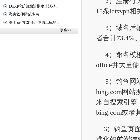
2）注册行为
Diicot挖矿组织近期攻击活动...
15条letsvp
勒索软件防范指南
关于新型P2P僵尸网络PBot的...
3）域名后缀策略
更多>>
者合计73.4%
4）命名模板复
office并
5）钓鱼网站
bing.com
来自搜索引擎
bing.co
6）钓鱼页面
准化的前端结