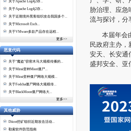
产、学、研、
关于Apache Log4j2存...
胁治理、应急
关于Apache Log4j2存...
关于近期境外黑客组织攻击我国多个...
流与探讨，分
关于Microsoft Exch...
关于VMware多款产品存在远程...
本届年会由国
更多>>
民政府主办，
恶意代码
安天、长安通
关于“魔盗”窃密木马大规模传播的...
盛邦安全、亚
关于Mirai变种Miori僵尸...
关于Mirai变种僵尸网络大规模...
关于Fodcha僵尸网络大规模传...
关于BlackMoon僵尸网络大...
更多>>
其他威胁
Diicot挖矿组织近期攻击活动...
勒索软件防范指南