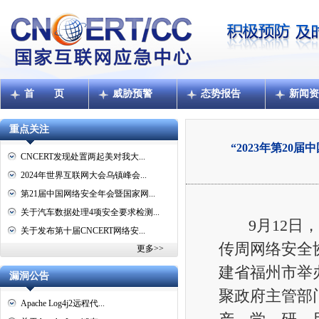
首 页
威胁预警
态势报告
新闻资
重点关注
“2023年第2
CNCERT发现处置两起美对我大...
2024年世界互联网大会乌镇峰会...
第21届中国网络安全年会暨国家网...
关于汽车数据处理4项安全要求检测...
9月12日，“
关于发布第十届CNCERT网络安...
传周网络安全
更多>>
建省福州市举
漏洞公告
聚政府主管部
Apache Log4j2远程代...