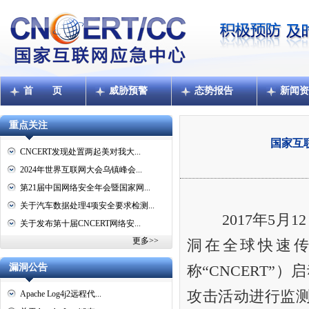
首 页
威胁预警
态势报告
新闻资
重点关注
国家互
CNCERT发现处置两起美对我大...
2024年世界互联网大会乌镇峰会...
第21届中国网络安全年会暨国家网...
关于汽车数据处理4项安全要求检测...
2017年5月12，
关于发布第十届CNCERT网络安...
更多>>
洞在全球快速
漏洞公告
称“CNCERT”
攻击活动进行监测
Apache Log4j2远程代...