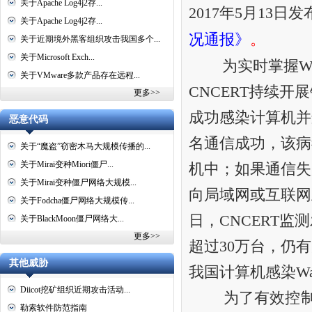
关于Apache Log4j2存...
2017年5月13日
关于Apache Log4j2存...
况通报》
。
关于近期境外黑客组织攻击我国多个...
关于Microsoft Exch...
为实时掌握Wan
关于VMware多款产品存在远程...
CNCERT持续开
更多>>
成功感染计算机并
恶意代码
名通信成功，该病
关于“魔盗”窃密木马大规模传播的...
关于Mirai变种Miori僵尸...
机中；如果通信失
关于Mirai变种僵尸网络大规模...
向局域网或互联网
关于Fodcha僵尸网络大规模传...
日，CNCERT监
关于BlackMoon僵尸网络大...
更多>>
超过30万台，仍
其他威胁
我国计算机感染Wa
Diicot挖矿组织近期攻击活动...
为了有效控制Wa
勒索软件防范指南